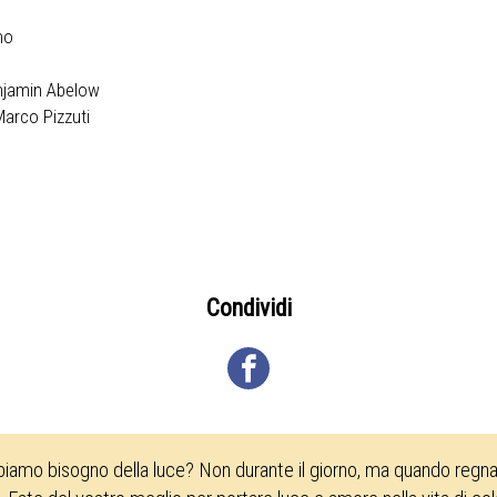
mo
njamin Abelow
Marco Pizzuti
Condividi
biamo bisogno della luce? Non durante il giorno, ma quando regna 