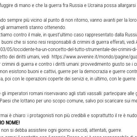
ggire di mano e che la guerra fra Russia e Ucraina possa allargarsi a
do sempre più vicino al punto di non ritorno, vanno avanti per la loro s
degli armamenti stanno ottenendo.
tiamo contro il male, in quest’ultimo caso rappresentato dalla Russia
i. I buoni che si sono resi responsabili di crimini di guerra efferati, 
3/05/loccidente-ha-un-concetto-del-tutto-strumentale-dei-crimini-di-
etto dei diritti umani, vedi https://www.avvenire.it/mondo/pagine/g
crimini di guerra e contro i diritti umani: provvedimento giusto se i c
 esistono buoni e cattivi, guerre per la democrazia e guerre contro 
, poi con le operazioni coperte dei servizi e, in ultimo, con le gue
e gli imperatori romani riservavano agli stati vassalli: partecipare al
 Paesi che lottano per uno scopo comune, salvo poi scaricare sui medesim
 è chiaro: i protagonisti non più credibili e soprattutto il re è nudo
RO NOME!
non si debba assistere ogni giorno a eccidi, attentati, guerre.