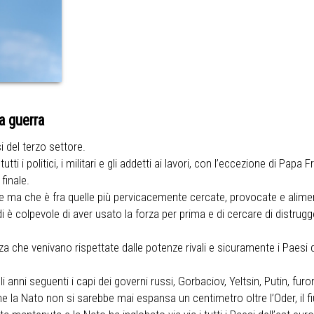
a guerra
 del terzo settore.
utti i politici, i militari e gli addetti ai lavori, con l’eccezione di P
finale.
tane ma che è fra quelle più pervicacemente cercate, provocate e alim
di è colpevole di aver usato la forza per prima e di cercare di distr
 che venivano rispettate dalle potenze rivali e sicuramente i Paesi de
anni seguenti i capi dei governi russi, Gorbaciov, Yeltsin, Putin, furon
che la Nato non si sarebbe mai espansa un centimetro oltre l’Oder, il 