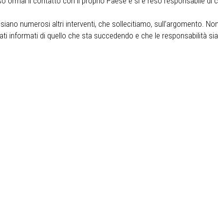
o ormai il contatto con il proprio Paese e si è reso responsabile di c
iano numerosi altri interventi, che sollecitiamo, sull’argomento. Non
stati informati di quello che sta succedendo e che le responsabilità si