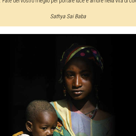
. Fate del vostro meglio per portare luce e amore nella vita di co
Sathya Sai Baba