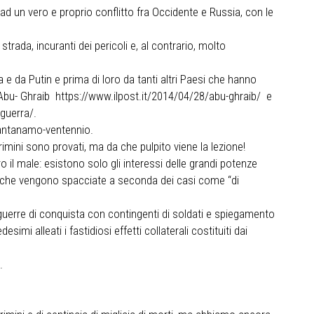
d un vero e proprio conflitto fra Occidente e Russia, con le
trada, incuranti dei pericoli e, al contrario, molto
 e da Putin e prima di loro da tanti altri Paesi che hanno
vedi Abu- Ghraib https://www.ilpost.it/2014/04/28/abu-ghraib/ e
guerra/.
uantanamo-ventennio.
rimini sono provati, ma da che pulpito viene la lezione!
il male: esistono solo gli interessi delle grandi potenze
rre che vengono spacciate a seconda dei casi come “di
le guerre di conquista con contingenti di soldati e spiegamento
i alleati i fastidiosi effetti collaterali costituiti dai
.