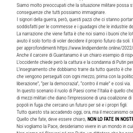
Siamo molto preoccupati che la situazione militare possa sfu
conseguenze che tutti possiamo immaginare.
I signori della guerra, però, questi pazzi che ci stanno portan
soddisfatti per le commesse e i guadagni che le industrie 
La narrazione che viene fatta è che noi siamo i buoni che lot
avuto il solo torto di voler decidere il proprio futuro da sol
per approfondimenti https://www.lindipendente.online/2022/0
Anche il carcere di Guantanamo è un chiaro esempio di risp
L’occidente chiede però la cattura e la condanna di Putin per 
L’insegnamento che dobbiamo trarre da tutto questo è che non
che vengono perseguiti con ogni mezzo, prima con la politica
liberazione”, “per la democrazia”, “contro il male” e così via.
In questo scenario il ruolo di Paesi come l’Italia è quello ch
di mezzi militari che diano l’impressione di una coalizione di
popoli in fuga che cercano un futuro per sé e i propri figli.
Tutto questo sta accadendo oggi, ora, ma il meccanismo ormai
Quello che fate, deve essere chiaro,
NON LO FATE IN NOST
Noi vogliamo la Pace, desideriamo vivere in un mondo in cui 