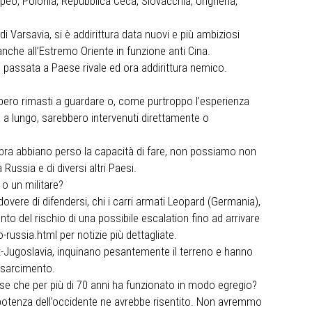
ropeo, Polonia, Repubblica Ceca, Slovacchia, Ungheria,
i Varsavia, si è addirittura data nuovi e più ambiziosi
anche all’Estremo Oriente in funzione anti Cina.
è passata a Paese rivale ed ora addirittura nemico.
bbero rimasti a guardare o, come purtroppo l’esperienza
 a lungo, sarebbero intervenuti direttamente o
mbra abbiano perso la capacità di fare, non possiamo non
ussia e di diversi altri Paesi.
 o un militare?
dovere di difendersi, chi i carri armati Leopard (Germania),
e conto del rischio di una possibile escalation fino ad arrivare
russia.html per notizie più dettagliate.
 ex-Jugoslavia, inquinano pesantemente il terreno e hanno
risarcimento.
ndese che per più di 70 anni ha funzionato in modo egregio?
i potenza dell’occidente ne avrebbe risentito. Non avremmo