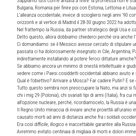
Sappiamo tutti com’è andata a finire: la promessa non è stata
Bulgaria, Romania per finire poi con Estonia, Lettonia e Litua
L’alleanza occidentale, invece di sciogliersi negli anni ’90 c
orizzonti e al vertice di Madrid il 28-30 giugno 2022 ha adot
Nel frattempo la Russia, da partner strategico degli Usa e c
Detto questo, allora dobbiamo chiederci perché ora anche l’
Ci domandiamo: se il Messico avesse cercato di stipulare un
passata ci ha dolorosamente insegnato in Cile, Argentina, P
indirettamente installando al potere feroci dittature amiche?
Se abbiamo ancora un minimo di onestà intellettuale e giudi
vedere come i Paesi cosiddetti occidentali abbiano avuto e s
Qual è l’obiettivo? Arrivare a Mosca? Far cadere Putin? E se 
Tutto questo sembra non preoccupare la Nato, ma anzi si fa a g
chi i mig 29 (Polonia), chi svariati tipi di armi (Italia), fra cu
all’opzione nucleare, perché, ricordiamocelo, la Russia è un
Il Regno Unito minaccia di inviare anche proiettili all’uran
causato morti ad anni di distanza anche fra i soldati occidenta
Era così difficile, illogico e inaccettabile garantire alla R
Avremmo evitato centinaia di migliaia di morti e dolori imm