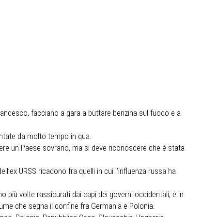
apa Francesco, facciano a gara a buttare benzina sul fuoco e a
entate da molto tempo in qua.
uggere un Paese sovrano, ma si deve riconoscere che è stata
ll’ex URSS ricadono fra quelli in cui l’influenza russa ha
o più volte rassicurati dai capi dei governi occidentali, e in
fiume che segna il confine fra Germania e Polonia.