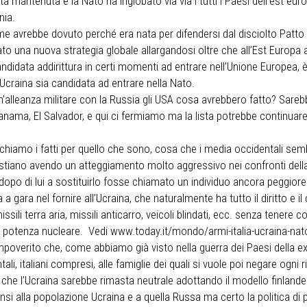
 mantenuta e la Nato ha inglobato via via i tutti i Paesi dell’est eu
nia.
ome avrebbe dovuto perché era nata per difendersi dal disciolto Patto d
tato una nuova strategia globale allargandosi oltre che all’Est Europa 
andidata addirittura in certi momenti ad entrare nell’Unione Europea, 
Ucraina sia candidata ad entrare nella Nato.
’alleanza militare con la Russia gli USA cosa avrebbero fatto? Sare
anama, El Salvador, e qui ci fermiamo ma la lista potrebbe continuare
chiamo i fatti per quello che sono, cosa che i media occidentali se
tiano avendo un atteggiamento molto aggressivo nei confronti della R
dopo di lui a sostituirlo fosse chiamato un individuo ancora peggiore
ara nel fornire all’Ucraina, che naturalmente ha tutto il diritto e il 
i missili terra aria, missili anticarro, veicoli blindati, ecc. senza tener
a potenza nucleare. Vedi www.today.it/mondo/armi-italia-ucraina-nato-
io impoverito che, come abbiamo già visto nella guerra dei Paesi della
li, italiani compresi, alle famiglie dei quali si vuole poi negare ogni 
ussia che l’Ucraina sarebbe rimasta neutrale adottando il modello finla
ensi alla popolazione Ucraina e a quella Russa ma certo la politica d