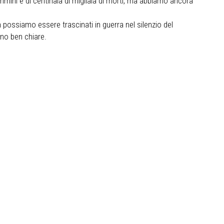
rimini e di centinaia di migliaia di morti, ma abbiamo ancora
 possiamo essere trascinati in guerra nel silenzio del
ano ben chiare.