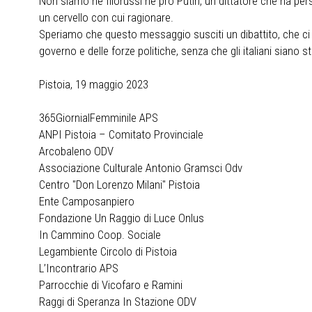
Non siamo né filorussi né pro Putin, un dittatore che ha pers
un cervello con cui ragionare.
Speriamo che questo messaggio susciti un dibattito, che ci s
governo e delle forze politiche, senza che gli italiani siano 
Pistoia, 19 maggio 2023
365GiornialFemminile APS
ANPI Pistoia – Comitato Provinciale
Arcobaleno ODV
Associazione Culturale Antonio Gramsci Odv
Centro "Don Lorenzo Milani" Pistoia
Ente Camposanpiero
Fondazione Un Raggio di Luce Onlus
In Cammino Coop. Sociale
Legambiente Circolo di Pistoia
L’Incontrario APS
Parrocchie di Vicofaro e Ramini
Raggi di Speranza In Stazione ODV