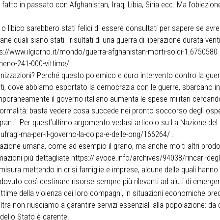
tto in passato con Afghanistan, Iraq, Libia, Siria ecc. Ma l’obiezion
o libico sarebbero stati felici di essere consultati per sapere se avre
ane quali siano stati i risultati di una guerra di liberazione durata v
https://www.ilgiorno.it/mondo/guerra-afghanistan-morti-soldi-1.67505
lmeno-241-000-vittime/.
ganizzazioni? Perché questo polemico e duro intervento contro la guer
berati, dove abbiamo esportato la democrazia con le guerre, sbarcano 
temporaneamente il governo italiano aumenta le spese militari cercando
a normalità: basta vedere cosa succede nei pronto soccorso degli osped
 migranti. Per quest’ultimo argomento vedasi articolo su La Nazione de
aufragi-ma-per-il-governo-la-colpa-e-delle-ong/166264/ .
ntazione umana, come ad esempio il grano, ma anche molti altri prodo
azioni più dettagliate https://lavoce.info/archives/94038/rincari-degli-
smisura mettendo in crisi famiglie e imprese, alcune delle quali hanno 
ovuto così destinare risorse sempre più rilevanti ad aiuti di emergenz
time della violenza dei loro compagni, in situazioni economiche preca
ltra non riusciamo a garantire servizi essenziali alla popolazione: da q
dello Stato è carente.