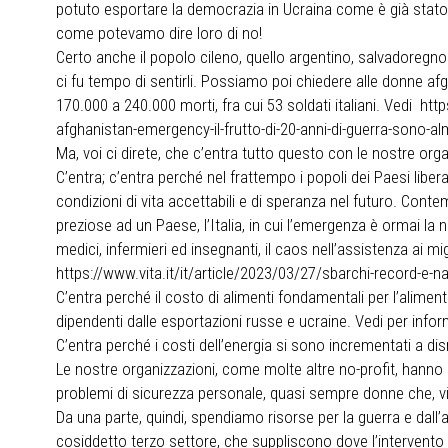
potuto esportare la democrazia in Ucraina come è già stato fa
come potevamo dire loro di no!
Certo anche il popolo cileno, quello argentino, salvadoregno 
ci fu tempo di sentirli. Possiamo poi chiedere alle donne afg
170.000 a 240.000 morti, fra cui 53 soldati italiani. Vedi 
afghanistan-emergency-il-frutto-di-20-anni-di-guerra-sono-a
Ma, voi ci direte, che c’entra tutto questo con le nostre or
C’entra; c’entra perché nel frattempo i popoli dei Paesi li
condizioni di vita accettabili e di speranza nel futuro. Con
preziose ad un Paese, l’Italia, in cui l’emergenza è ormai l
medici, infermieri ed insegnanti, il caos nell’assistenza ai
https://www.vita.it/it/article/2023/03/27/sbarchi-record-e-n
C’entra perché il costo di alimenti fondamentali per l’alime
dipendenti dalle esportazioni russe e ucraine. Vedi per inform
C’entra perché i costi dell’energia si sono incrementati a di
Le nostre organizzazioni, come molte altre no-profit, hanno d
problemi di sicurezza personale, quasi sempre donne che, vit
Da una parte, quindi, spendiamo risorse per la guerra e dall’a
cosiddetto terzo settore, che suppliscono dove l’intervento 