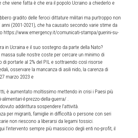
e che viene fatta è che era il popolo Ucraino a chiederlo e
bbero gradito delle feroci dittature militari ma purtroppo non
enti anni (2001-2021), che ha causato secondo varie stime da
80 o https://www.emergency.it/comunicati-stampa/guerini-su-
ra in Ucraina e il suo sostegno da parte della Nato?
in massa sulle nostre coste per cercare un minimo di
 di portarle al 2% del PIL e sottraendo così risorse
ali, osservare la mancanza di asili nido, la carenza di
l 27 marzo 2023 e
tti, è aumentato moltissimo mettendo in crisi i Paesi più
alimentari-il-prezzo-della-guerra/ .
dovuto addirittura sospendere l’attività.
a per migranti, famiglie in difficoltà o persone con seri
rie non riescono a liberarsi da legami tossici.
ui l’intervento sempre più massiccio degli enti no-profit, il