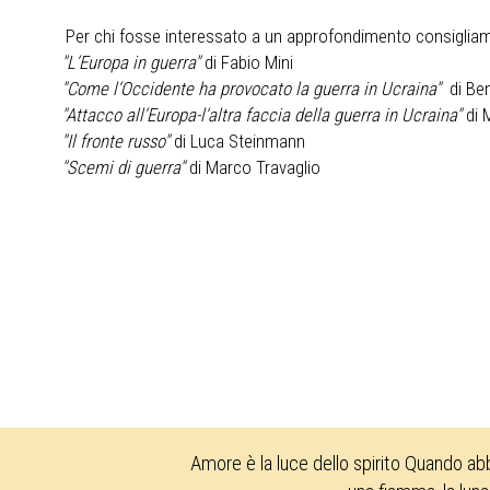
Per chi fosse interessato a un approfondimento consiglia
"L‘Europa in guerra"
di Fabio Mini
"Come l‘Occidente ha provocato la guerra in Ucraina"
di Be
"Attacco all‘Europa-l‘altra faccia della guerra in Ucraina"
di 
"Il fronte russo"
di Luca Steinmann
"Scemi di guerra"
di Marco Travaglio
Amore è la luce dello spirito Quando ab