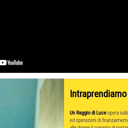
Intraprendiamo
Un Raggio di Luce
opera sulla
ed operazioni di finanziamento
alle donne il compito di porta