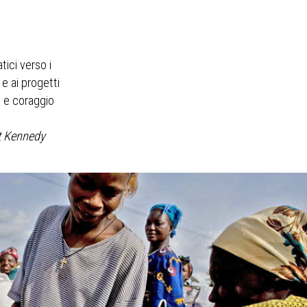
tici verso i
e ai progetti
e e coraggio
.
t Kennedy