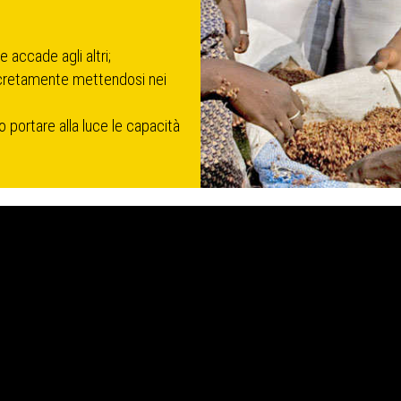
 accade agli altri;
oncretamente mettendosi nei
o portare alla luce le capacità