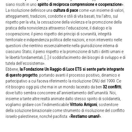
siano risolti in uno
spirito di reciproca comprensione e cooperazione
».
La risoluzione definisce una
cultura di pace
come «un insieme di valori,
atteggiamenti, tradizioni, condotte e stili di vita basati, tra l’altro, sul
rispetto per la vita, la cessazione della violenza e la promozione della
pratica della nonviolenza attraverso l’educazione, il dialogo e la
cooperazione; il pieno rispetto dei principi di sovranità, integrità
territoriale e indipendenza politica delle nazioni, e non intervento nelle
questioni che rientrino essenzialmente nella giurisdizione interna di
ciascuno Stato; il pieno rispetto e la promozione di tutti i diritti umani e
le libertà fondamentali; […] il soddisfacimento dei bisogni di sviluppo e di
tutela dell’ecosistema».
Ebbene,
la Fondazione Un Raggio di Luce ETS si sente parte integrante
di questo progetto
, portando avanti il processo positivo, dinamico e
partecipativo a cui faceva riferimento la risoluzione ONU del 1999. Ce
n’è bisogno oggi più che mai in un mondo lacerato da ben
32 conflitti
,
dove tutto sembra concorrere all’annientamento dell’umanità. Noi,
insieme a tante altre realtà animate dallo stesso spirito di solidarietà,
vogliamo gridare con l’indimenticabile
Vittorio Arrigoni
, sostenitore
della soluzione binazionale come strumento di risoluzione del conflitto
israelo-palestinese, nonché pacifista: «
Restiamo umani!
».