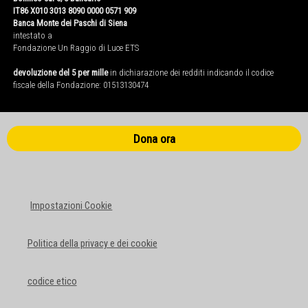
IT86 X010 3013 8090 0000 0571 909
Banca Monte dei Paschi di Siena
intestato a
Fondazione Un Raggio di Luce ETS
devoluzione del 5 per mille
in dichiarazione dei redditi indicando il codice
fiscale della Fondazione: 01513130474
Dona ora
Impostazioni Cookie
Politica della privacy e dei cookie
codice etico