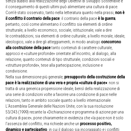
senza dubbio alla realizzazione degli Obiettivi di Sviluppo Sostenibile e
il conseguimento di questi ultimi può alimentare una cultura di pace.
Com’è stato osservato, tanto nella letteratura quanto nella prassi,
non è
il conflitto il contrario della pace
: il contrario della pace
è la guerra
;
pertanto, così come alimentano il conflitto sia elementi di ordine
strutturale, a livello economico, sociale, istituzionale, vale a dire
le contraddizioni, sia elementi di ordine culturale, a livello morale, ideale,
ideologico, vale a dire gli atteggiamenti, in modo analogo
concorrono
alla costruzione della pace
tanto contenuti di carattere culturale,
approcci e «culture profonde» orientate all’incontro, al dialogo, alla
relazione, quanto contenuti di tipo strutturale, condizioni sociali e
«strutture profonde», tese alla partecipazione, inclusione e
condivisione.
Nella sua dimensione più generale,
presupposto della costruzione della
pace è la realizzazione di una vera e propria «cultura di pace»
: non si
tratta di una generica propensione ideale, bensì della realizzazione di
una serie di condizioni volte a favorire una condizione di pace nelle
relazioni, tanto in ambito sociale quanto a livello internazionale.
L’Assemblea Generale delle Nazioni Unite, con la sua risoluzione
53/243 (1999) recante la «Dichiarazione e programma di azione per una
cultura di pace», pone chiaramente in evidenza che «la pace non è solo
l’assenza del conflitto, ma richiede anche un
processo positivo,
dinamico e partecipativo
, in cui il dialogo sia incoraggiato e i conflitti