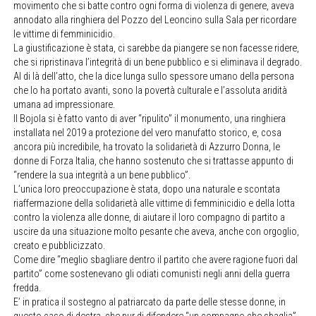
movimento che si batte contro ogni forma di violenza di genere, aveva
annodato alla ringhiera del Pozzo del Leoncino sulla Sala per ricordare
le vittime di femminicidio.
La giustificazione è stata, ci sarebbe da piangere se non facesse ridere,
che si ripristinava l’integrità di un bene pubblico e si eliminava il degrado.
Al di là dell’atto, che la dice lunga sullo spessore umano della persona
che lo ha portato avanti, sono la povertà culturale e l’assoluta aridità
umana ad impressionare.
Il Bojola si è fatto vanto di aver “ripulito” il monumento, una ringhiera
installata nel 2019 a protezione del vero manufatto storico, e, cosa
ancora più incredibile, ha trovato la solidarietà di Azzurro Donna, le
donne di Forza Italia, che hanno sostenuto che si trattasse appunto di
“rendere la sua integrità a un bene pubblico”.
L’unica loro preoccupazione è stata, dopo una naturale e scontata
riaffermazione della solidarietà alle vittime di femminicidio e della lotta
contro la violenza alle donne, di aiutare il loro compagno di partito a
uscire da una situazione molto pesante che aveva, anche con orgoglio,
creato e pubblicizzato.
Come dire “meglio sbagliare dentro il partito che avere ragione fuori dal
partito” come sostenevano gli odiati comunisti negli anni della guerra
fredda.
E’ in pratica il sostegno al patriarcato da parte delle stesse donne, in