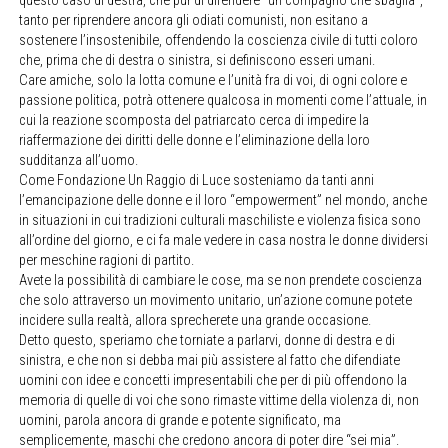
questo caso di destra, che pur di difendere “un compagno che sbaglia”,
tanto per riprendere ancora gli odiati comunisti, non esitano a
sostenere l’insostenibile, offendendo la coscienza civile di tutti coloro
che, prima che di destra o sinistra, si definiscono esseri umani.
Care amiche, solo la lotta comune e l’unità fra di voi, di ogni colore e
passione politica, potrà ottenere qualcosa in momenti come l’attuale, in
cui la reazione scomposta del patriarcato cerca di impedire la
riaffermazione dei diritti delle donne e l’eliminazione della loro
sudditanza all’uomo.
Come Fondazione Un Raggio di Luce sosteniamo da tanti anni
l’emancipazione delle donne e il loro “empowerment” nel mondo, anche
in situazioni in cui tradizioni culturali maschiliste e violenza fisica sono
all’ordine del giorno, e ci fa male vedere in casa nostra le donne dividersi
per meschine ragioni di partito.
Avete la possibilità di cambiare le cose, ma se non prendete coscienza
che solo attraverso un movimento unitario, un’azione comune potete
incidere sulla realtà, allora sprecherete una grande occasione.
Detto questo, speriamo che torniate a parlarvi, donne di destra e di
sinistra, e che non si debba mai più assistere al fatto che difendiate
uomini con idee e concetti impresentabili che per di più offendono la
memoria di quelle di voi che sono rimaste vittime della violenza di, non
uomini, parola ancora di grande e potente significato, ma
semplicemente, maschi che credono ancora di poter dire “sei mia”.