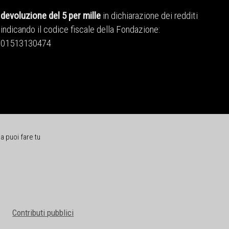
devoluzione del 5 per mille
in dichiarazione dei redditi
indicando il codice fiscale della Fondazione:
01513130474
a puoi fare tu
Contributi pubblici