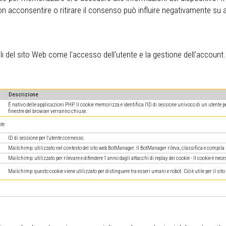
 acconsentire o ritirare il consenso può influire negativamente su al
i del sito Web come l'accesso dell'utente e la gestione dell'account
Descrizione
È nativo delle applicazioni PHP. Il cookie memorizza e identifica l'ID di sessione univoco di un utente per
finestre del browser verranno chiuse.
te
ID di sessione per l'utente connesso.
Mailchimp: utilizzato nel contesto del sito web BotManager. Il BotManager rileva, classifica e compila re
Mailchimp: utilizzato per rilevare e difendere 1 anno dagli attacchi di replay dei cookie - Il cookie è neces
Mailchimp: questo cookie viene utilizzato per distinguere tra esseri umani e robot. Ciò è utile per il sito we