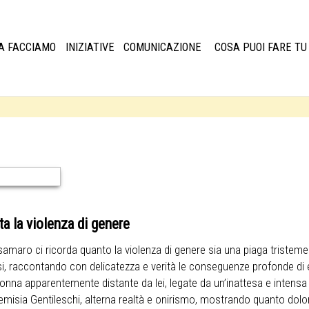
A FACCIAMO
INIZIATIVE
COMUNICAZIONE
COSA PUOI FARE TU
 la violenza di genere
samaro ci ricorda quanto la violenza di genere sia una piaga tristemen
ssi, raccontando con delicatezza e verità le conseguenze profonde di
 donna apparentemente distante da lei, legate da un’inattesa e intens
emisia Gentileschi, alterna realtà e onirismo, mostrando quanto dolo