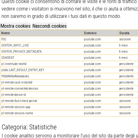
Questi cookie ci consentono di contare le visite e le fonti di traffi
vedere come i visitatori si muovono nel sito, il che ci aiuta a otti
non saremo in grado di utilizzare i tuoi dati in questo modo.
Nome
Dominio
Durata
YSC
youtube.com
sessione
VISITOR_INFO1_LIVE
youtube.com
6 mesi
VISITOR_PRIVACY_METADATA
youtube.com
6 mesi
CONSENT
youtube.com
6 mesi
yt.innertube::nextId
youtube.com
persistente
ytidb::LAST_RESULT_ENTRY_KEY
youtube.com
persistente
YtIdbMeta#databases
youtube.com
persistente
yt-remote-cast-installed
youtube.com
persistente
yt-remote-connected-devices
youtube.com
persistente
yt-remote-device-id
youtube.com
persistente
yt-remote-fast-check-period
youtube.com
sessione
yt-remote-session-app
youtube.com
sessione
yt-remote-session-name
youtube.com
sessione
Categoria: Statistiche
I cookie analitici servono a monitorare l’uso del sito da parte degli ut