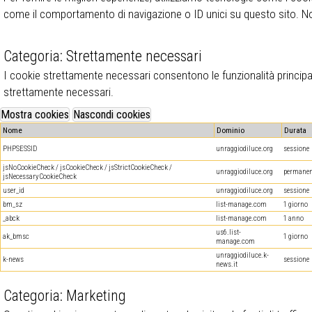
come il comportamento di navigazione o ID unici su questo sito. Non
Categoria: Strettamente necessari
I cookie strettamente necessari consentono le funzionalità principal
strettamente necessari.
Nome
Dominio
Durata
PHPSESSID
unraggiodiluce.org
sessione
jsNoCookieCheck / jsCookieCheck / jsStrictCookieCheck /
unraggiodiluce.org
permanen
jsNecessaryCookieCheck
user_id
unraggiodiluce.org
sessione
bm_sz
list-manage.com
1 giorno
_abck
list-manage.com
1 anno
us6.list-
ak_bmsc
1 giorno
manage.com
unraggiodiluce.k-
k-news
sessione
news.it
Categoria: Marketing