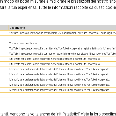
co in modo da poter misurare e migliorare le prestazioni del nostro sit
mizzare la tua esperienza. Tutte le informazioni raccolte da questi c
Descrizione
Youtube imposta questo cookie per tracciare le visualizzazioni dei video incorporati nelle pagine 
Youtube non classificato.
YouTube imposta questo cookie tramite video YouTube incorporati e registra dati statistici anonim
YouTube imposta questo cookie per memorizzare le tue preferenze video utilizzando video YouTube 
Utilizzato per tenere traccia dell'interazione dell'utente con il contenuto incorporato.
Utilizzato per tenere traccia dell'interazione dell'utente con il contenuto incorporato.
Memorizza le preferenze del lettore video dell'utente utilizzando il video YouTube incorporato.
Memorizza le preferenze del lettore video dell'utente utilizzando il video YouTube incorporato.
Memorizza le preferenze del lettore video dell'utente utilizzando il video YouTube incorporato.
Memorizza le preferenze del lettore video dell'utente utilizzando il video YouTube incorporato.
Memorizza le preferenze del lettore video dell'utente utilizzando il video YouTube incorporato.
enti. Vengono talvolta anche definiti “statistici” vista la loro specifi