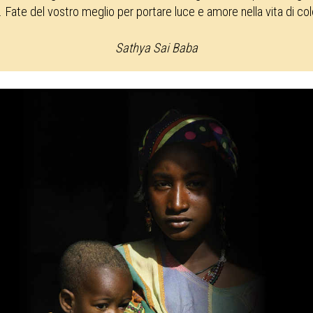
. Fate del vostro meglio per portare luce e amore nella vita di co
Sathya Sai Baba