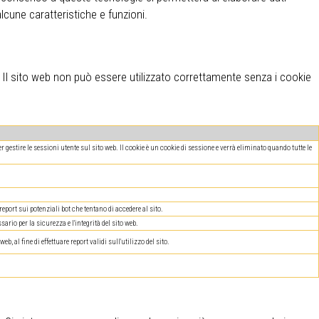
cune caratteristiche e funzioni.
. Il sito web non può essere utilizzato correttamente senza i cookie
 gestire le sessioni utente sul sito web. Il cookie è un cookie di sessione e verrà eliminato quando tutte le
port sui potenziali bot che tentano di accedere al sito.
sario per la sicurezza e l'integrità del sito web.
b, al fine di effettuare report validi sull'utilizzo del sito.