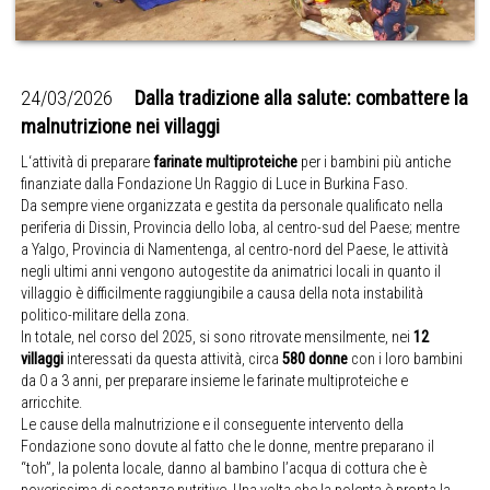
24/03/2026
Dalla tradizione alla salute: combattere la
malnutrizione nei villaggi
L‘attività di preparare
farinate multiproteiche
per i bambini più antiche
finanziate dalla Fondazione Un Raggio di Luce in Burkina Faso.
Da sempre viene organizzata e gestita da personale qualificato nella
periferia di Dissin, Provincia dello Ioba, al centro-sud del Paese; mentre
a Yalgo, Provincia di Namentenga, al centro-nord del Paese, le attività
negli ultimi anni vengono autogestite da animatrici locali in quanto il
villaggio è difficilmente raggiungibile a causa della nota instabilità
politico-militare della zona.
In totale, nel corso del 2025, si sono ritrovate mensilmente, nei
12
villaggi
interessati da questa attività, circa
580 donne
con i loro bambini
da 0 a 3 anni, per preparare insieme le farinate multiproteiche e
arricchite.
Le cause della malnutrizione e il conseguente intervento della
Fondazione sono dovute al fatto che le donne, mentre preparano il
“toh”, la polenta locale, danno al bambino l’acqua di cottura che è