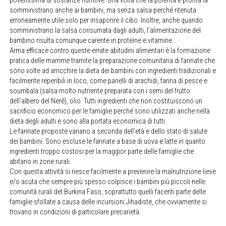
poverissima di sostanze nutritive. Una volta che la polenta è pronta la
somministrano anche ai bambini, ma senza salsa perché ritenuta
erroneamente utile solo per insaporire il cibo. Inoltre, anche quando
somministrano la salsa consumata dagli adulti, l’alimentazione del
bambino risulta comunque carente in proteine e vitamine.
Arma efficace contro queste errate abitudini alimentari è la formazione
pratica delle mamme tramite la preparazione comunitaria di farinate che
sono volte ad arricchire la dieta dei bambini con ingredienti tradizionali e
facilmente reperibili in loco, come panelli di arachidi, farina di pesce e
soumbala (salsa molto nutriente preparata con i semi del frutto
dell’albero del Neré), olio. Tutti ingredienti che non costituiscono un
sacrificio economico per le famiglie perché sono utilizzati anche nella
dieta degli adulti e sono alla portata economica di tutti.
Le farinate proposte variano a seconda dell’età e dello stato di salute
dei bambini. Sono escluse le farinate a base di uova e latte in quanto
ingredienti troppo costosi per la maggior parte delle famiglie che
abitano in zone rurali.
Con questa attività si riesce facilmente a prevenire la malnutrizione lieve
e/o acuta che sempre più spesso colpisce i bambini più piccoli nelle
comunità rurali del Burkina Faso, soprattutto quelli facenti parte delle
famiglie sfollate a causa delle incursioni Jihadiste, che ovviamente si
trovano in condizioni di particolare precarietà.