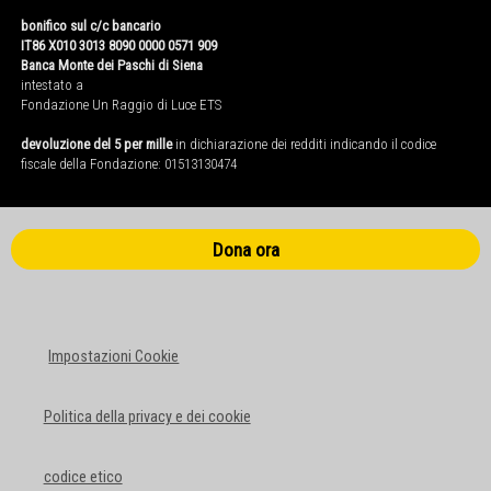
bonifico sul c/c bancario
IT86 X010 3013 8090 0000 0571 909
Banca Monte dei Paschi di Siena
intestato a
Fondazione Un Raggio di Luce ETS
devoluzione del 5 per mille
in dichiarazione dei redditi indicando il codice
fiscale della Fondazione: 01513130474
Dona ora
Impostazioni Cookie
Politica della privacy e dei cookie
codice etico