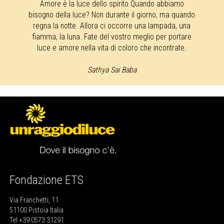
Amore è la luce dello spirito Quando abbiamo
bisogno della luce? Non durante il giorno, ma quando
regna la notte. Allora ci occorre una lampada, una
fiamma, la luna. Fate del vostro meglio per portare
luce e amore nella vita di coloro che incontrate.
Sathya Sai Baba
Fondazione ETS
Via Franchetti, 11
51100 Pistoia Italia
Tel +39 0573 31291