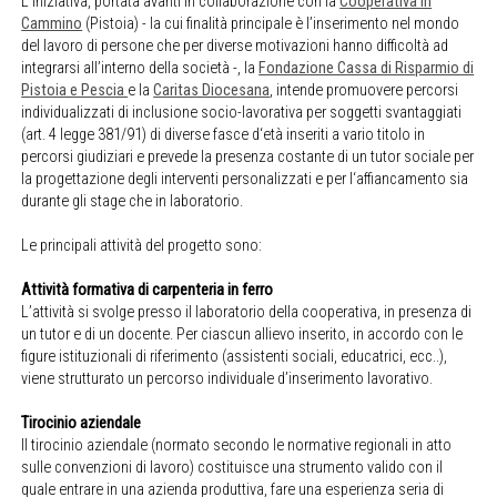
L‘iniziativa, portata avanti in collaborazione con la
Cooperativa In
Cammino
(Pistoia) - la cui finalità principale è l’inserimento nel mondo
del lavoro di persone che per diverse motivazioni hanno difficoltà ad
integrarsi all’interno della società -, la
Fondazione Cassa di Risparmio di
Pistoia e Pescia
e la
Caritas Diocesana
, intende promuovere percorsi
individualizzati di inclusione socio-lavorativa per soggetti svantaggiati
(art. 4 legge 381/91) di diverse fasce d‘età inseriti a vario titolo in
percorsi giudiziari e prevede la presenza costante di un tutor sociale per
la progettazione degli interventi personalizzati e per l‘affiancamento sia
durante gli stage che in laboratorio.
Le principali attività del progetto sono:
Attività formativa di carpenteria in ferro
L’attività si svolge presso il laboratorio della cooperativa, in presenza di
un tutor e di un docente. Per ciascun allievo inserito, in accordo con le
figure istituzionali di riferimento (assistenti sociali, educatrici, ecc..),
viene strutturato un percorso individuale d’inserimento lavorativo.
Tirocinio aziendale
Il tirocinio aziendale (normato secondo le normative regionali in atto
sulle convenzioni di lavoro) costituisce una strumento valido con il
quale entrare in una azienda produttiva, fare una esperienza seria di