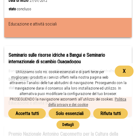
Data di inizio
27/01/2012
stato
concluso
Educazione e attività sociali
Seminario sulle risorse idriche a Bangui e Seminario
internazionale di scambio Ouagadogou
X
Bangui (RCA) e Ouagodogou (Burkina Faso) ,Repubblica Centrafricana
Utilizziamo solo ns. cookie essenziali e di parti terze per
migliorare i prodotti e i servizi offerti nella nostra pagina web
Data di inizio
26/01/2012
attraverso l'analisi delle tue abitudini di navigazione. Proseguendo con la
stato
concluso
navigazione darai il consenso alla loro installazione ed utilizzo. In
alternativa puoi modificare la configurazione del tuo browser.
PROSEGUENDO la navigazione acconsenti all'utilizzo dei cookies.
Politica
Educazione e attività sociali
della privacy e dei cookie
Premio Nazionale Antonino Caponnetto per la Cultura della