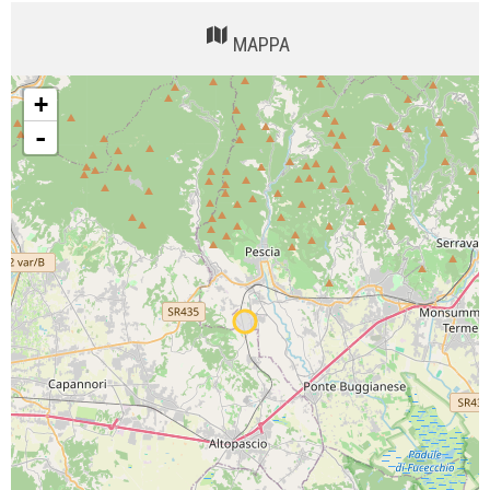
MAPPA
+
-