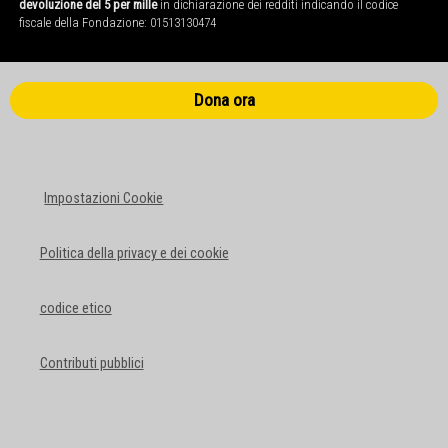
devoluzione del 5 per mille
in dichiarazione dei redditi indicando il codice
fiscale della Fondazione: 01513130474
Dona ora
Impostazioni Cookie
Politica della privacy e dei cookie
codice etico
Contributi pubblici